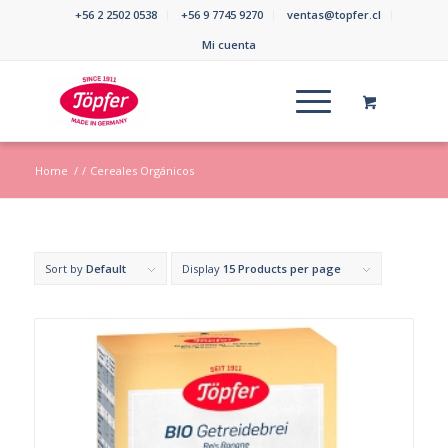
+56 2 2502 0538
+56 9 7745 9270
ventas@topfer.cl
Mi cuenta
Home
/
/
Cereales Orgánicos
Sort by
Default
Display
15 Products per page