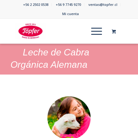
+56 2 2502 0538
+56 9 7745 9270
ventas@topfer.cl
Mi cuenta
Leche de Cabra
Orgánica Alemana