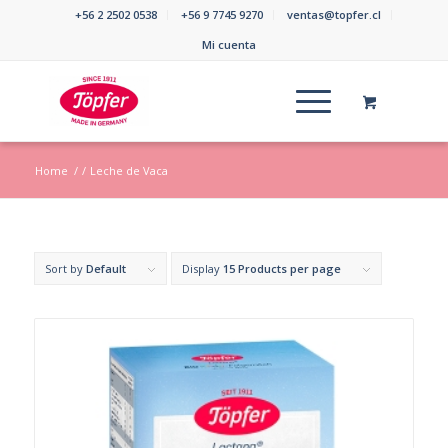
+56 2 2502 0538
+56 9 7745 9270
ventas@topfer.cl
Mi cuenta
Home
/
/
Leche de Vaca
Sort by
Default
Display
15 Products per page