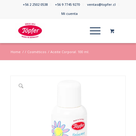
+56 2 2502 0538
+56 9 7745 9270
ventas@topfer.cl
Mi cuenta
Home
/
/
Cosméticos
/
Aceite Corporal. 100 ml.