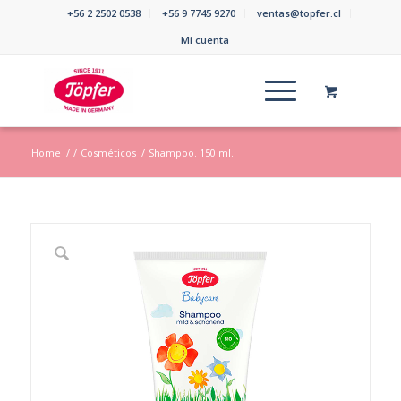
+56 2 2502 0538
+56 9 7745 9270
ventas@topfer.cl
Mi cuenta
Home
/
/
Cosméticos
/
Shampoo. 150 ml.