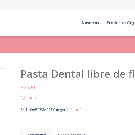
Nosotros
Productos Org
Pasta Dental libre de f
$
5.490
Agotado
SKU:
4006303384003
Categoría:
Cosméticos
Descripción
Principios activos