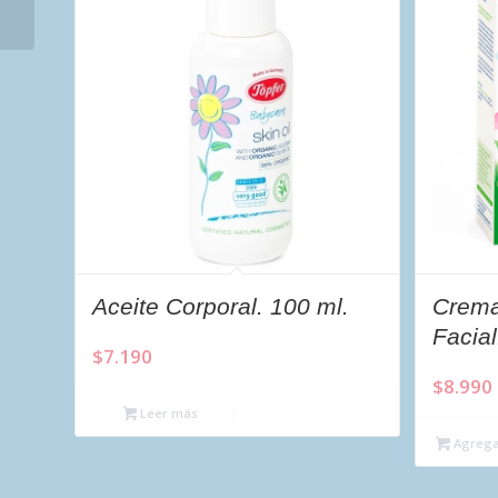
gr.
Aceite Corporal. 100 ml.
Crema
Facial
$
7.190
$
8.990
Leer más
Agregar