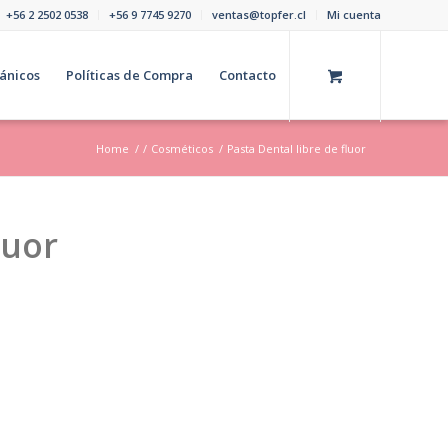
+56 2 2502 0538
+56 9 7745 9270
ventas@topfer.cl
Mi cuenta
ánicos
Políticas de Compra
Contacto
Home
/
/
Cosméticos
/
Pasta Dental libre de fluor
luor